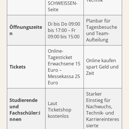
Technik
SCHWEISSEN-
Seite
Planbar für
Di bis Do 09:00
Öffnungszeite
Tagesbesuche
bis 17:00 – Fr
n
und Team-
09:00 bis 15:00
Aufteilung
Online-
Tagesticket
Online kaufen
Erwachsene 15
Tickets
spart Geld und
Euro –
Zeit
Messekassa 25
Euro
Starker
Studierende
Einstieg für
Laut
und
Nachwuchs,
Ticketshop
Fachschüler:i
Technik- und
kostenlos
nnen
Karriereinteres
sierte