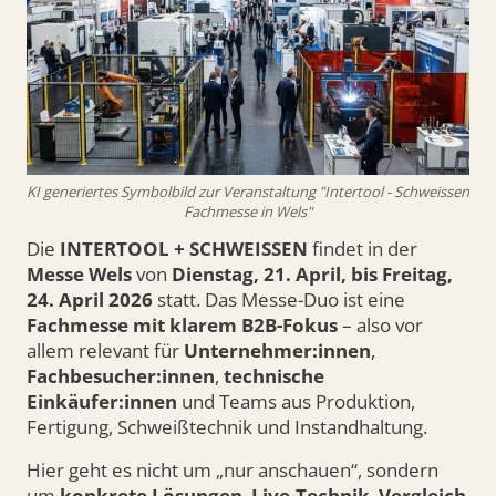
KI generiertes Symbolbild zur Veranstaltung "Intertool - Schweissen
Fachmesse in Wels"
Die
INTERTOOL + SCHWEISSEN
findet in der
Messe Wels
von
Dienstag, 21. April, bis Freitag,
24. April 2026
statt. Das Messe-Duo ist eine
Fachmesse mit klarem B2B-Fokus
– also vor
allem relevant für
Unternehmer:innen
,
Fachbesucher:innen
,
technische
Einkäufer:innen
und Teams aus Produktion,
Fertigung, Schweißtechnik und Instandhaltung.
Hier geht es nicht um „nur anschauen“, sondern
um
konkrete Lösungen
,
Live-Technik
,
Vergleich