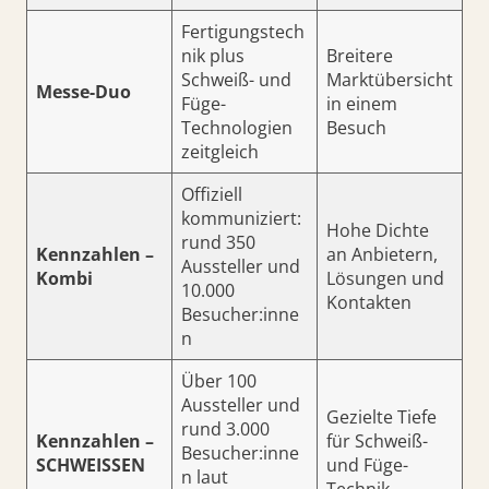
Fertigungstech
nik plus
Breitere
Schweiß- und
Marktübersicht
Messe-Duo
Füge-
in einem
Technologien
Besuch
zeitgleich
Offiziell
kommuniziert:
Hohe Dichte
rund 350
Kennzahlen –
an Anbietern,
Aussteller und
Kombi
Lösungen und
10.000
Kontakten
Besucher:inne
n
Über 100
Aussteller und
Gezielte Tiefe
rund 3.000
Kennzahlen –
für Schweiß-
Besucher:inne
SCHWEISSEN
und Füge-
n laut