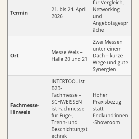
für Vergleich,
21. bis 24. April
Networking
Termin
2026
und
Angebotsgespr
äche
Zwei Messen
unter einem
Messe Wels –
Ort
Dach – kurze
Halle 20 und 21
Wege und gute
Synergien
INTERTOOL ist
B2B-
Fachmesse –
Hoher
SCHWEISSEN
Praxisbezug
Fachmesse-
ist Fachmesse
statt
Hinweis
für Füge-,
Endkund:innen
Trenn- und
-Showroom
Beschichtungst
echnik