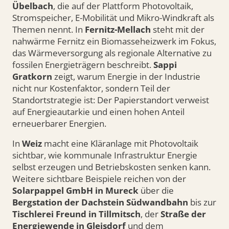
Übelbach
, die auf der Plattform Photovoltaik,
Stromspeicher, E-Mobilität und Mikro-Windkraft als
Themen nennt. In
Fernitz-Mellach
steht mit der
nahwärme Fernitz ein Biomasseheizwerk im Fokus,
das Wärmeversorgung als regionale Alternative zu
fossilen Energieträgern beschreibt.
Sappi
Gratkorn
zeigt, warum Energie in der Industrie
nicht nur Kostenfaktor, sondern Teil der
Standortstrategie ist: Der Papierstandort verweist
auf Energieautarkie und einen hohen Anteil
erneuerbarer Energien.
In
Weiz
macht eine Kläranlage mit Photovoltaik
sichtbar, wie kommunale Infrastruktur Energie
selbst erzeugen und Betriebskosten senken kann.
Weitere sichtbare Beispiele reichen von der
Solarpappel GmbH in Mureck
über die
Bergstation der Dachstein Südwandbahn
bis zur
Tischlerei Freund in Tillmitsch
, der
Straße der
Energiewende in Gleisdorf
und dem