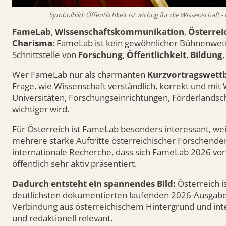
Symbolbild: Öffentlichkeit ist wichtig für die Wissenschaft
FameLab
,
Wissenschaftskommunikation
,
Österrei
Charisma
: FameLab ist kein gewöhnlicher Bühnenwett
Schnittstelle von
Forschung
,
Öffentlichkeit
,
Bildung
Wer FameLab nur als charmanten
Kurzvortragswett
Frage, wie Wissenschaft verständlich, korrekt und mi
Universitäten, Forschungseinrichtungen, Förderlandsc
wichtiger wird.
Für Österreich ist FameLab besonders interessant, weil
mehrere starke Auftritte österreichischer Forschender 
internationale Recherche, dass sich FameLab 2026 vor
öffentlich sehr aktiv präsentiert.
Dadurch entsteht ein spannendes Bild:
Österreich i
deutlichsten dokumentierten laufenden 2026-Ausgaben
Verbindung aus österreichischem Hintergrund und int
und redaktionell relevant.