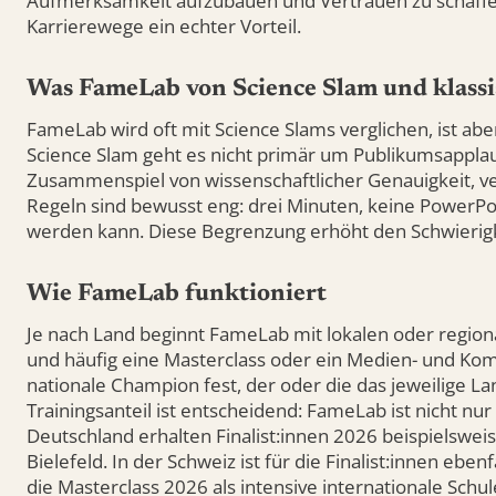
Aufmerksamkeit aufzubauen und Vertrauen zu schaffen.
Karrierewege ein echter Vorteil.
Was FameLab von Science Slam und klassi
FameLab wird oft mit Science Slams verglichen, ist abe
Science Slam geht es nicht primär um Publikumsapplau
Zusammenspiel von wissenschaftlicher Genauigkeit, ve
Regeln sind bewusst eng: drei Minuten, keine PowerPoi
werden kann. Diese Begrenzung erhöht den Schwierigk
Wie FameLab funktioniert
Je nach Land beginnt FameLab mit lokalen oder region
und häufig eine Masterclass oder ein Medien- und Komm
nationale Champion fest, der oder die das jeweilige Lan
Trainingsanteil ist entscheidend: FameLab ist nicht nu
Deutschland erhalten Finalist:innen 2026 beispielswei
Bielefeld. In der Schweiz ist für die Finalist:innen eben
die Masterclass 2026 als intensive internationale Sch