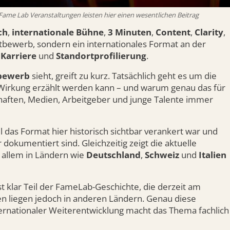
 - Fame Lab Veranstaltungen leisten hier einen wesentlichen Beitrag
ch
,
internationale Bühne
,
3 Minuten
,
Content
,
Clarity
,
bewerb, sondern ein internationales Format an der
,
Karriere
und
Standortprofilierung
.
bewerb
sieht, greift zu kurz. Tatsächlich geht es um die
t Wirkung erzählt werden kann – und warum genau das für
haften, Medien, Arbeitgeber und junge Talente immer
 das Format hier historisch sichtbar verankert war und
dokumentiert sind. Gleichzeitig zeigt die aktuelle
 allem in Ländern wie
Deutschland
,
Schweiz
und
Italien
st klar Teil der FameLab-Geschichte, die derzeit am
 liegen jedoch in anderen Ländern. Genau diese
ernationaler Weiterentwicklung macht das Thema fachlich