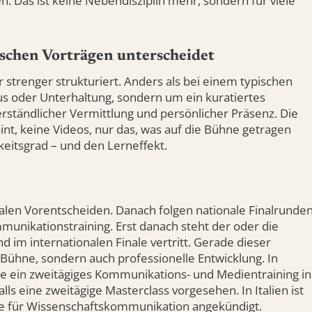
 Das ist keine Nebendisziplin mehr, sondern für viele
schen Vorträgen unterscheidet
r strenger strukturiert. Anders als bei einem typischen
s oder Unterhaltung, sondern um ein kuratiertes
rständlicher Vermittlung und persönlicher Präsenz. Die
nt, keine Videos, nur das, was auf die Bühne getragen
eitsgrad – und den Lerneffekt.
alen Vorentscheiden. Danach folgen nationale Finalrunde
unikationstraining. Erst danach steht der oder die
d im internationalen Finale vertritt. Gerade dieser
r Bühne, sondern auch professionelle Entwicklung. In
se ein zweitägiges Kommunikations- und Medientraining in
falls eine zweitägige Masterclass vorgesehen. In Italien ist
ule für Wissenschaftskommunikation angekündigt.