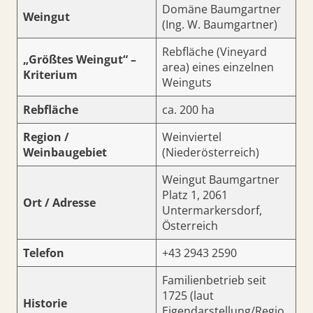
Domäne Baumgartner
Weingut
(Ing. W. Baumgartner)
Rebfläche (Vineyard
„Größtes Weingut“ –
area) eines einzelnen
Kriterium
Weinguts
Rebfläche
ca. 200 ha
Region /
Weinviertel
Weinbaugebiet
(Niederösterreich)
Weingut Baumgartner
Platz 1, 2061
Ort / Adresse
Untermarkersdorf,
Österreich
Telefon
+43 2943 2590
Familienbetrieb seit
1725 (laut
Historie
Eigendarstellung/Regio