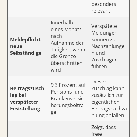
besonders
relevant.
Innerhalb
Verspätete
eines Monats
Meldungen
nach
Meldepflicht
können zu
Aufnahme der
neue
Nachzahlunge
Tätigkeit, wenn
Selbständige
n und
die Grenze
Zuschlägen
überschritten
führen.
wird
Dieser
9,3 Prozent auf
Beitragszusch
Zuschlag kann
Pensions- und
lag bei
zusätzlich zur
Krankenversic
verspäteter
eigentlichen
herungsbeiträ
Feststellung
Beitragsnachza
ge
hlung anfallen.
Zeigt, dass
freie