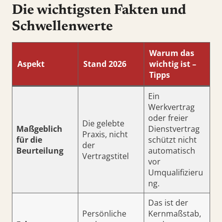
Die wichtigsten Fakten und
Schwellenwerte
Warum das
Aspekt
Stand 2026
wichtig ist –
Tipps
Ein
Werkvertrag
oder freier
Die gelebte
Maßgeblich
Dienstvertrag
Praxis, nicht
für die
schützt nicht
der
Beurteilung
automatisch
Vertragstitel
vor
Umqualifizieru
ng.
Das ist der
Persönliche
Kernmaßstab,