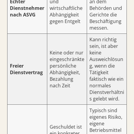
Echter
und
an dem
Dienstnehmer
wirtschaftliche
Behörden und
nach ASVG
Abhängigkeit
Gerichte die
gegen Entgelt
Beschäftigung
messen.
Kann richtig
sein, ist aber
Keine oder nur
keine
eingeschränkte
Ausweichlösun
Freier
persönliche
g, wenn die
Dienstvertrag
Abhängigkeit,
Tätigkeit
Bezahlung
faktisch wie ein
nach Zeit
normales
Dienstverhältni
s gelebt wird.
Typisch sind
eigenes Risiko,
eigene
Geschuldet ist
Betriebsmittel
ein konkreter