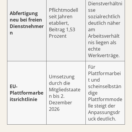
Dienstverhältni
Pflichtmodell
sse
Abfertigung
seit Jahren
sozialrechtlich
neu bei freien
etabliert,
deutlich näher
Dienstnehmer
Beitrag 1,53
am
n
Prozent
Arbeitsverhält
nis liegen als
echte
Werkverträge.
Für
Plattformarbei
Umsetzung
t und
durch die
EU-
scheinselbstän
Mitgliedstaate
Plattformarbe
dige
n bis 2.
itsrichtlinie
Plattformmode
Dezember
lle steigt der
2026
Anpassungsdr
uck deutlich.