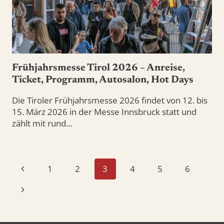
Frühjahrsmesse Tirol 2026 – Anreise,
Ticket, Programm, Autosalon, Hot Days
Die Tiroler Frühjahrsmesse 2026 findet von 12. bis
15. März 2026 in der Messe Innsbruck statt und
zählt mit rund…
Seitennavigation
Vorherige
1
2
3
4
5
6
Seite
Nächste
Seite