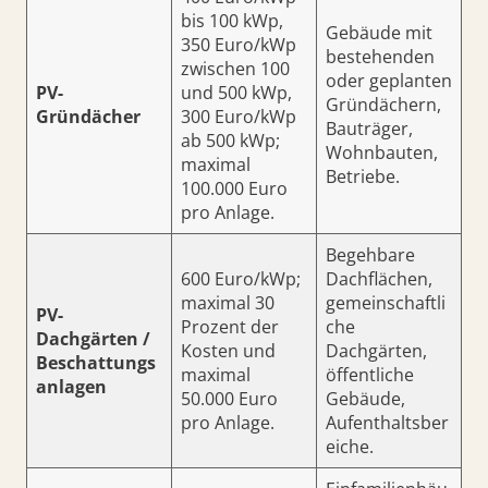
bis 100 kWp,
Gebäude mit
350 Euro/kWp
bestehenden
zwischen 100
oder geplanten
PV-
und 500 kWp,
Gründächern,
Gründächer
300 Euro/kWp
Bauträger,
ab 500 kWp;
Wohnbauten,
maximal
Betriebe.
100.000 Euro
pro Anlage.
Begehbare
600 Euro/kWp;
Dachflächen,
maximal 30
gemeinschaftli
PV-
Prozent der
che
Dachgärten /
Kosten und
Dachgärten,
Beschattungs
maximal
öffentliche
anlagen
50.000 Euro
Gebäude,
pro Anlage.
Aufenthaltsber
eiche.