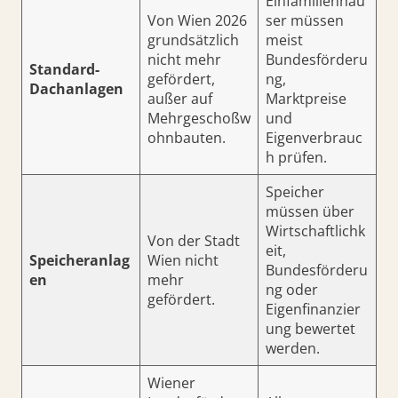
Einfamilienhäu
Von Wien 2026
ser müssen
grundsätzlich
meist
nicht mehr
Bundesförderu
Standard-
gefördert,
ng,
Dachanlagen
außer auf
Marktpreise
Mehrgeschoßw
und
ohnbauten.
Eigenverbrauc
h prüfen.
Speicher
müssen über
Wirtschaftlichk
Von der Stadt
eit,
Speicheranlag
Wien nicht
Bundesförderu
en
mehr
ng oder
gefördert.
Eigenfinanzier
ung bewertet
werden.
Wiener