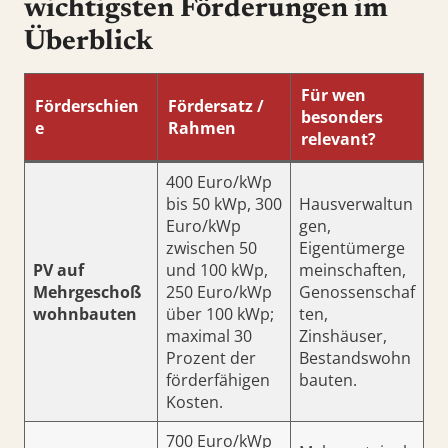
wichtigsten Förderungen im
Überblick
Für wen
Förderschien
Fördersatz /
besonders
e
Rahmen
relevant?
400 Euro/kWp
bis 50 kWp, 300
Hausverwaltun
Euro/kWp
gen,
zwischen 50
Eigentümerge
PV auf
und 100 kWp,
meinschaften,
Mehrgeschoß
250 Euro/kWp
Genossenschaf
wohnbauten
über 100 kWp;
ten,
maximal 30
Zinshäuser,
Prozent der
Bestandswohn
förderfähigen
bauten.
Kosten.
700 Euro/kWp