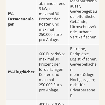
Mehrparteienh
ab mindestens
äuser,
3 kWp;
Gewerbegebäu
PV-
maximal 30
de, öffentliche
Fassadenanla
Prozent der
Gebäude,
gen
Kosten und
Lärmschutzwä
maximal
nde, urbane
250.000 Euro
Vertikalflächen.
pro Anlage.
Betriebe,
600 Euro/kWp;
Parkplätze,
maximal 30
Logistikflächen,
Prozent der
Gewerbefläche
förderfähigen
n,
PV-Flugdächer
Kosten und
mehrstöckige
maximal
Hochgaragen;
250.000 Euro
nicht für
pro Anlage.
Privatpersone
n.
400 Euro/kWp