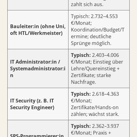
zahlt sich aus.
Typisch: 2.732–4.553
€/Monat;
Bauleiter:in (ohne Uni,
Koordination/Budget/T
oft HTL/Werkmeister)
ermine; deutliche
Sprünge möglich.
Typisch:
2.403–4.006
IT Administrator:in /
€/Monat; Einstieg über
Systemadministrator:i
Lehre/Quereinstieg +
n
Zertifikate; starke
Nachfrage.
Typisch:
2.618–4.363
IT Security (z. B. IT
€/Monat;
Security Engineer)
Zertifikate/Hands-on
zählen; wächst stark.
Typisch:
2.362–3.937
€/Monat; Praxis +
SPS-Programmierer:in