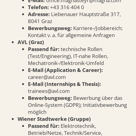
E-Mail:
office.magnasteyr@magna.com
Telefon:
+43 316 404 0
Adresse:
Liebenauer Hauptstraße 317,
8041 Graz
Bewerbungsweg:
Karriere-/Jobbereich;
Kontakt v. a. für allgemeine Anfragen
AVL (Graz)
Passend für:
technische Rollen
(Test/Engineering), IT-nahe Rollen,
Mechatronik-/Elektronik-Umfeld
E-Mail (Application & Career):
career@avl.com
E-Mail (Internships & Thesis):
trainees@avl.com
Bewerbungsweg:
Bewerbung über das
Online-System (GDPR); Initiativbewerbung
möglich
Wiener Stadtwerke (Gruppe)
Passend für:
Elektrotechnik,
Betrieb/Netze, Technik/Service,