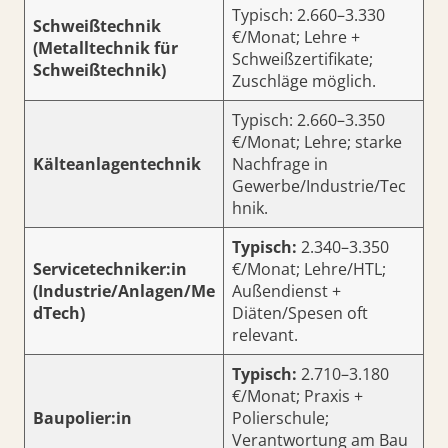
Typisch: 2.660–3.330
Schweißtechnik
€/Monat; Lehre +
(Metalltechnik für
Schweißzertifikate;
Schweißtechnik)
Zuschläge möglich.
Typisch: 2.660–3.350
€/Monat; Lehre; starke
Kälteanlagentechnik
Nachfrage in
Gewerbe/Industrie/Tec
hnik.
Typisch:
2.340–3.350
Servicetechniker:in
€/Monat; Lehre/HTL;
(Industrie/Anlagen/Me
Außendienst +
dTech)
Diäten/Spesen oft
relevant.
Typisch:
2.710–3.180
€/Monat; Praxis +
Baupolier:in
Polierschule;
Verantwortung am Bau