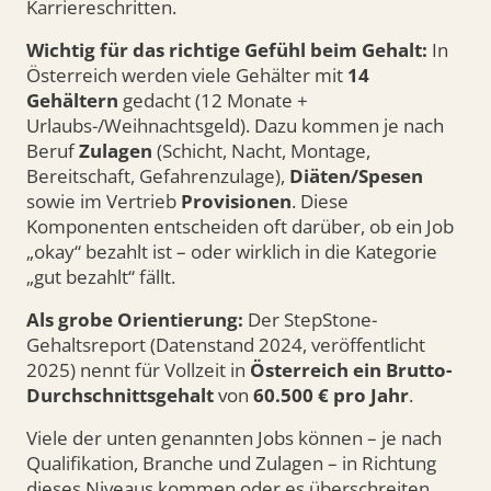
Karriereschritten.
Wichtig für das richtige Gefühl beim Gehalt:
In
Österreich werden viele Gehälter mit
14
Gehältern
gedacht (12 Monate +
Urlaubs-/Weihnachtsgeld). Dazu kommen je nach
Beruf
Zulagen
(Schicht, Nacht, Montage,
Bereitschaft, Gefahrenzulage),
Diäten/Spesen
sowie im Vertrieb
Provisionen
. Diese
Komponenten entscheiden oft darüber, ob ein Job
„okay“ bezahlt ist – oder wirklich in die Kategorie
„gut bezahlt“ fällt.
Als grobe Orientierung:
Der StepStone-
Gehaltsreport (Datenstand 2024, veröffentlicht
2025) nennt für Vollzeit in
Österreich ein Brutto-
Durchschnittsgehalt
von
60.500 € pro Jahr
.
Viele der unten genannten Jobs können – je nach
Qualifikation, Branche und Zulagen – in Richtung
dieses Niveaus kommen oder es überschreiten,