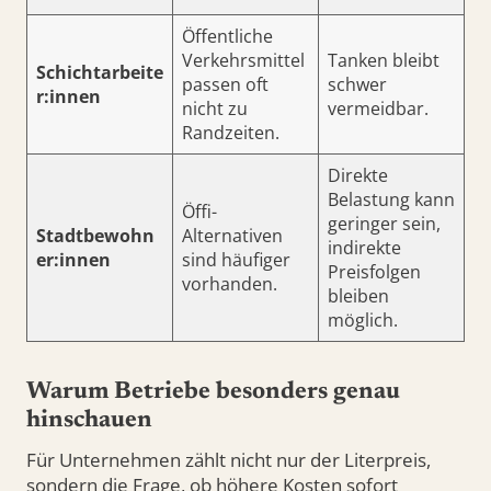
Öffentliche
Verkehrsmittel
Tanken bleibt
Schichtarbeite
passen oft
schwer
r:innen
nicht zu
vermeidbar.
Randzeiten.
Direkte
Belastung kann
Öffi-
geringer sein,
Stadtbewohn
Alternativen
indirekte
er:innen
sind häufiger
Preisfolgen
vorhanden.
bleiben
möglich.
Warum Betriebe besonders genau
hinschauen
Für Unternehmen zählt nicht nur der Literpreis,
sondern die Frage, ob höhere Kosten sofort