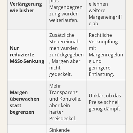
plus
Verlängerung
e lehnen
Margenbegren
wie bisher
weitere
zung würden
Margeneingriff
weiterlaufen.
e ab.
Zusätzliche
Rechtliche
Steuereinnah
Verknüpfung
Nur
men würden
mit
reduzierte
zurückgegeben
Margenregelun
MöSt-Senkung
, Margen aber
g und
nicht
geringere
gedeckelt.
Entlastung.
Mehr
Margen
Transparenz
Unklar, ob das
überwachen
und Kontrolle,
Preise schnell
statt
aber kein
genug dämpft.
begrenzen
harter
Preisdeckel.
Sinkende