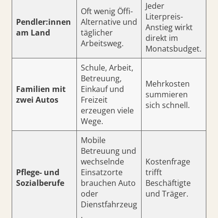
Jeder
Oft wenig Öffi-
Literpreis-
Pendler:innen
Alternative und
Anstieg wirkt
am Land
täglicher
direkt im
Arbeitsweg.
Monatsbudget.
Schule, Arbeit,
Betreuung,
Mehrkosten
Familien mit
Einkauf und
summieren
zwei Autos
Freizeit
sich schnell.
erzeugen viele
Wege.
Mobile
Betreuung und
wechselnde
Kostenfrage
Pflege- und
Einsatzorte
trifft
Sozialberufe
brauchen Auto
Beschäftigte
oder
und Träger.
Dienstfahrzeug
.