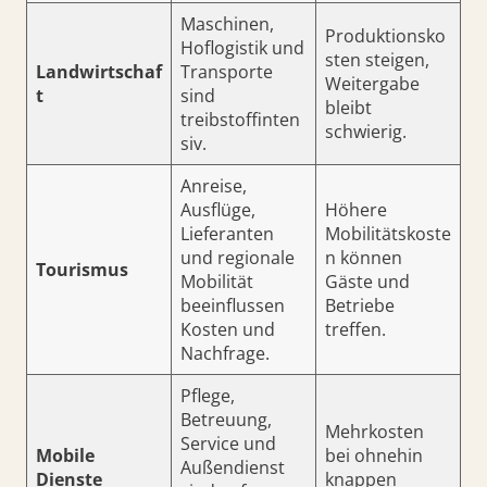
Maschinen,
Produktionsko
Hoflogistik und
sten steigen,
Landwirtschaf
Transporte
Weitergabe
t
sind
bleibt
treibstoffinten
schwierig.
siv.
Anreise,
Ausflüge,
Höhere
Lieferanten
Mobilitätskoste
und regionale
n können
Tourismus
Mobilität
Gäste und
beeinflussen
Betriebe
Kosten und
treffen.
Nachfrage.
Pflege,
Betreuung,
Mehrkosten
Service und
Mobile
bei ohnehin
Außendienst
Dienste
knappen