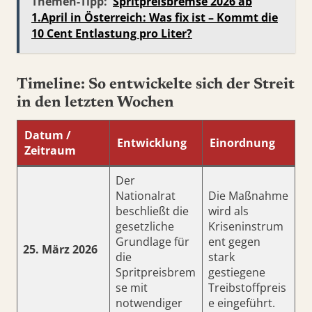
Themen-Tipp:
Spritpreisbremse 2026 ab
1.April in Österreich: Was fix ist – Kommt die
10 Cent Entlastung pro Liter?
Timeline: So entwickelte sich der Streit
in den letzten Wochen
Datum /
Entwicklung
Einordnung
Zeitraum
Der
Nationalrat
Die Maßnahme
beschließt die
wird als
gesetzliche
Kriseninstrum
Grundlage für
ent gegen
25. März 2026
die
stark
Spritpreisbrem
gestiegene
se mit
Treibstoffpreis
notwendiger
e eingeführt.