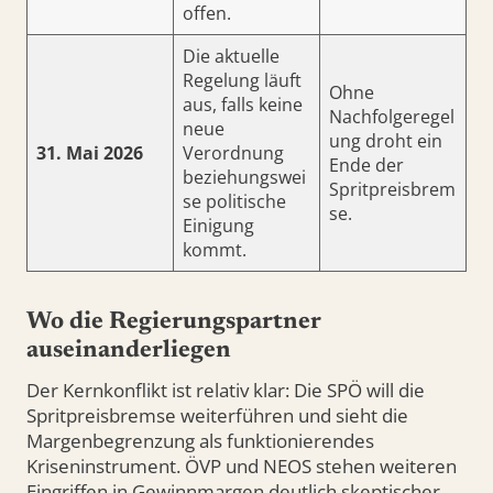
offen.
Die aktuelle
Regelung läuft
Ohne
aus, falls keine
Nachfolgeregel
neue
ung droht ein
31. Mai 2026
Verordnung
Ende der
beziehungswei
Spritpreisbrem
se politische
se.
Einigung
kommt.
Wo die Regierungspartner
auseinanderliegen
Der Kernkonflikt ist relativ klar: Die SPÖ will die
Spritpreisbremse weiterführen und sieht die
Margenbegrenzung als funktionierendes
Kriseninstrument. ÖVP und NEOS stehen weiteren
Eingriffen in Gewinnmargen deutlich skeptischer