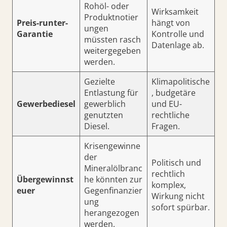
Rohöl- oder
Wirksamkeit
Produktnotier
Preis-runter-
hängt von
ungen
Garantie
Kontrolle und
müssten rasch
Datenlage ab.
weitergegeben
werden.
Gezielte
Klimapolitische
Entlastung für
, budgetäre
Gewerbediesel
gewerblich
und EU-
genutzten
rechtliche
Diesel.
Fragen.
Krisengewinne
der
Politisch und
Mineralölbranc
rechtlich
Übergewinnst
he könnten zur
komplex,
euer
Gegenfinanzier
Wirkung nicht
ung
sofort spürbar.
herangezogen
werden.