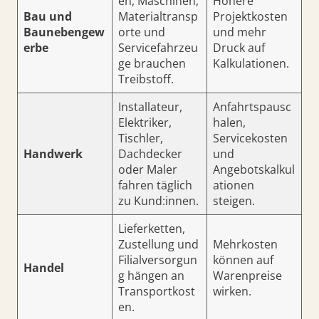
en, Maschinen,
Höhere
Bau und
Materialtransp
Projektkosten
Baunebengew
orte und
und mehr
erbe
Servicefahrzeu
Druck auf
ge brauchen
Kalkulationen.
Treibstoff.
Installateur,
Anfahrtspausc
Elektriker,
halen,
Tischler,
Servicekosten
Handwerk
Dachdecker
und
oder Maler
Angebotskalkul
fahren täglich
ationen
zu Kund:innen.
steigen.
Lieferketten,
Zustellung und
Mehrkosten
Filialversorgun
können auf
Handel
g hängen an
Warenpreise
Transportkost
wirken.
en.